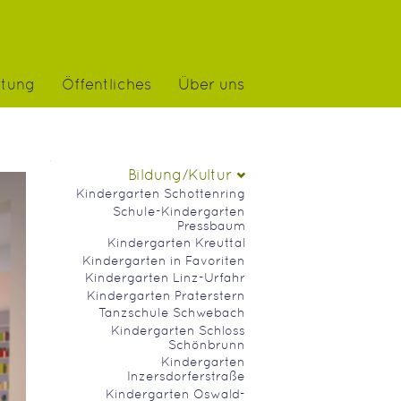
atung
Öffentliches
Über uns
Navigation
Bildung/Kultur
Kindergarten Schottenring
Schule-Kindergarten
Pressbaum
Kindergarten Kreuttal
Kindergarten in Favoriten
Kindergarten Linz-Urfahr
Kindergarten Praterstern
Tanzschule Schwebach
Kindergarten Schloss
Schönbrunn
Kindergarten
Inzersdorferstraße
Kindergarten Oswald-