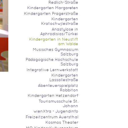
Redlich-Straße
Kindergarten Margareten
Kindergarten Pragerstraße
Kindergarten
Kratochwjlestraße
Anastylose in
Aphrodisias/Türkei
Kindergarten in Neustift
am Walde
Musisches Gymnasium
Salzburg
Pädagogische Hochschule
Salzburg
Integrative Lernwerkstatt
Kindergarten
Lassallestraße
Abenteuerspielplatz
Robbiton
Kindergarten Hetzendorf
Tourismusschule St.
Johann
wienXtra - Jugendinfo
Freizeitzentrum Auersthal
Kosmos Theater
MQ Kinder-Kulturzentrum